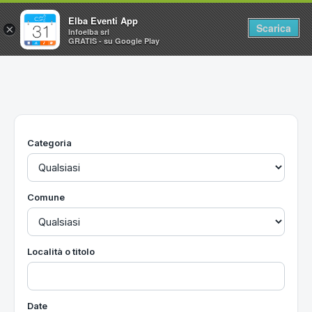
Elba Eventi App
Scarica
×
Infoelba srl
GRATIS - su Google Play
Home
Ricerca avanzata
Segnalaci un evento
Categoria
Utilità
Vacanze all'Isola d'Elba
Comune
Località o titolo
Date