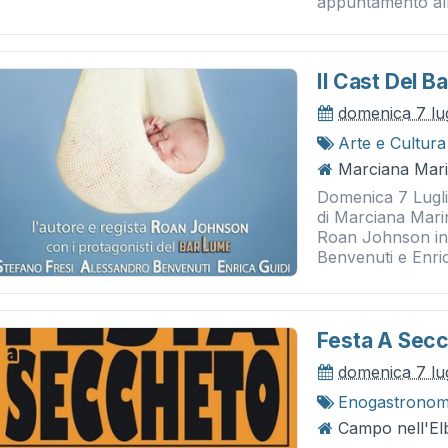
appuntamento alle
Il Cast Del 
domenica 7 lu
Arte e Cultura
Marciana Mari
Domenica 7 Luglio
di Marciana Marin
Roan Johnson ins
Benvenuti e Enric
Festa A Sec
domenica 7 lu
Enogastronom
Campo nell'El