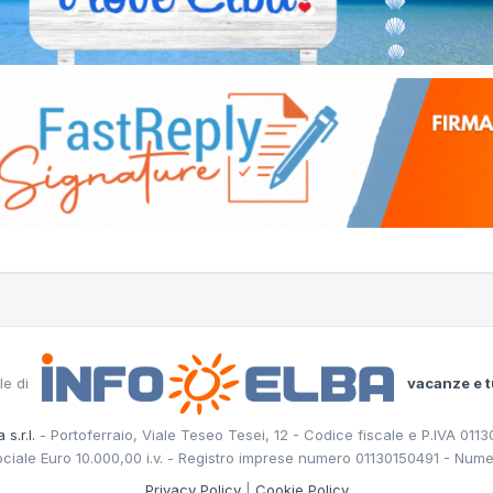
le di
vacanze e t
 s.r.l.
- Portoferraio, Viale Teseo Tesei, 12 - Codice fiscale e P.IVA 011
ociale Euro 10.000,00 i.v. - Registro imprese numero 01130150491 - Nume
Privacy Policy
|
Cookie Policy