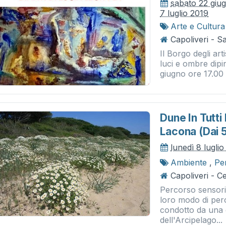
sabato 22 giu
7 luglio 2019
Arte e Cultura
Capoliveri - S
Il Borgo degli ar
luci e ombre dipi
giugno ore 17.00
Dune In Tutti
Lacona (dai 5
lunedì 8 lugli
Ambiente
,
Pe
Capoliveri - 
Percorso sensorial
loro modo di perc
condotto da una 
dell'Arcipelago...