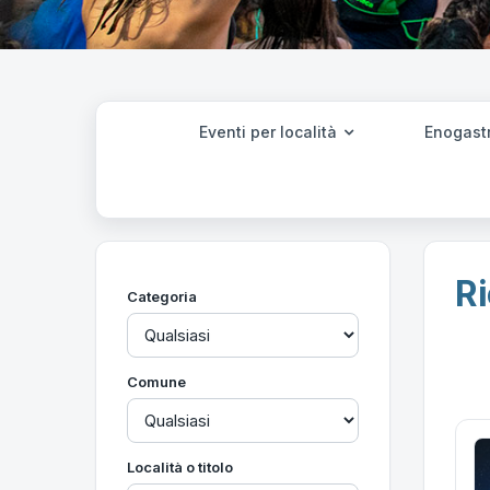
Eventi per località
Enogast
Ri
Categoria
Comune
Località o titolo