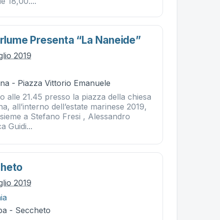
 18,00....
Barlume Presenta “la Naneide”
glio 2019
na - Piazza Vittorio Emanuele
 alle 21.45 presso la piazza della chiesa
a, all’interno dell’estate marinese 2019,
ieme a Stefano Fresi , Alessandro
a Guidi...
cheto
glio 2019
ia
ba - Seccheto