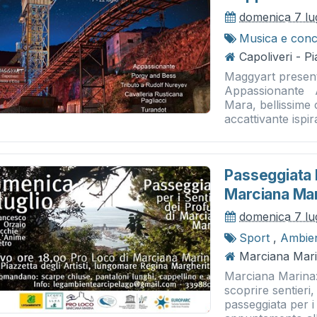
domenica 7 lu
Musica e conc
Capoliveri - P
Maggyart present
Appassionante A
Mara, bellissime
accattivante ispir
Passeggiata P
Marciana Ma
domenica 7 lu
Sport
,
Ambie
Marciana Marina
Marciana Marina: 
scoprire sentieri
passeggiata per i