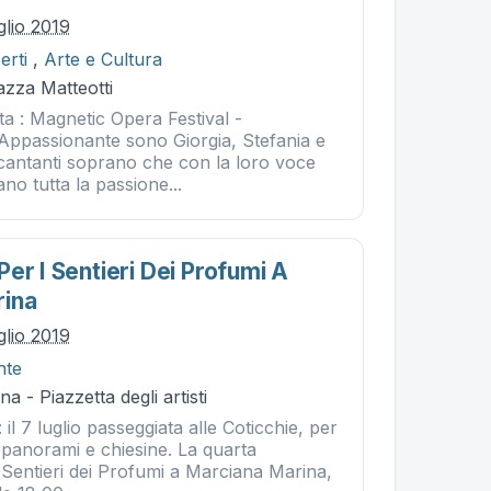
glio 2019
erti
,
Arte e Cultura
iazza Matteotti
a : Magnetic Opera Festival -
ppassionante sono Giorgia, Stefania e
 cantanti soprano che con la loro voce
ano tutta la passione...
er I Sentieri Dei Profumi A
rina
glio 2019
nte
 - Piazzetta degli artisti
il 7 luglio passeggiata alle Coticchie, per
, panorami e chiesine. La quarta
 Sentieri dei Profumi a Marciana Marina,