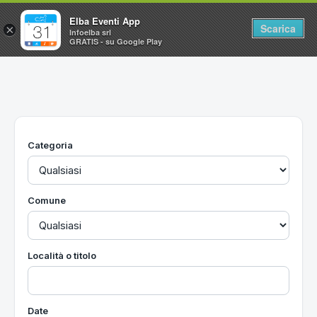
Elba Eventi App
Scarica
×
Infoelba srl
GRATIS - su Google Play
Home
Ricerca avanzata
Segnalaci un evento
Categoria
Utilità
Vacanze all'Isola d'Elba
Comune
Località o titolo
Date