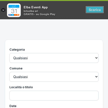
Elba Eventi App
Scarica
×
Infoelba srl
GRATIS - su Google Play
Home
Ricerca avanzata
Segnalaci un evento
Categoria
Utilità
Vacanze all'Isola d'Elba
Comune
Località o titolo
Date