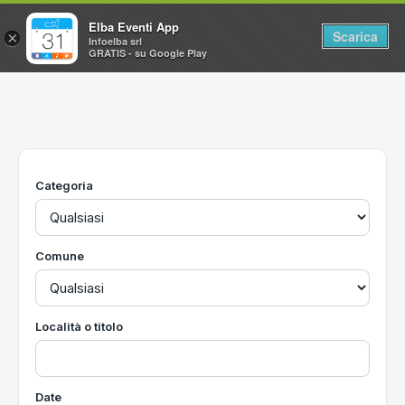
Elba Eventi App
Scarica
×
Infoelba srl
GRATIS - su Google Play
Home
Ricerca avanzata
Segnalaci un evento
Categoria
Utilità
Vacanze all'Isola d'Elba
Comune
Località o titolo
Date