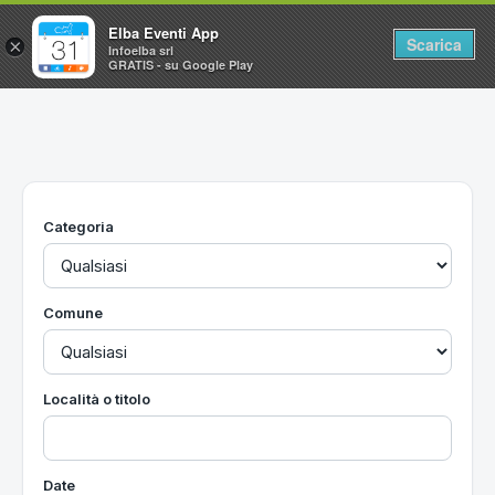
Elba Eventi App
Scarica
×
Infoelba srl
GRATIS - su Google Play
Home
Ricerca avanzata
Segnalaci un evento
Categoria
Utilità
Vacanze all'Isola d'Elba
Comune
Località o titolo
Date