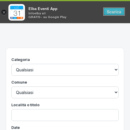
Elba Eventi App
Scarica
×
Infoelba srl
GRATIS - su Google Play
Home
Ricerca avanzata
Segnalaci un evento
Categoria
Utilità
Vacanze all'Isola d'Elba
Comune
Località o titolo
Date