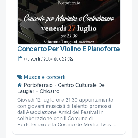
Concerto Per Violino E Pianoforte
giovedì 12 luglio 2018
Musica e concerti
Portoferraio - Centro Culturale De
Laugier - Chiostro
Giovedi 12 luglio ore 21.30 appuntamento
con giovani musicisti di talento promossi
dall’Associazione Amici del Festival in
collaborazione con il Comune di
Portoferraio e la Cosimo de Medici. Ivos ...