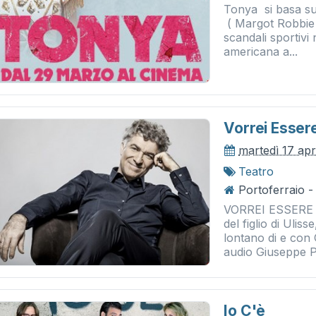
Tonya si basa sul
( Margot Robbie )
scandali sportivi n
americana a...
Vorrei Essere
martedì 17 apr
Teatro
Portoferraio - 
VORREI ESSERE 
del figlio di Uli
lontano di e con 
audio Giuseppe Pel
Io C'è