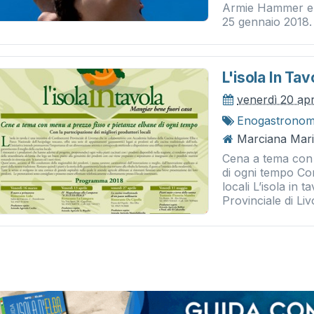
Armie Hammer e T
25 gennaio 2018. 
L'isola In Tav
venerdì 20 apr
Enogastronom
Marciana Mari
Cena a tema con 
di ogni tempo Con
locali L’isola in 
Provinciale di Liv