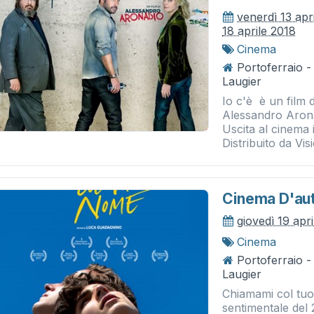
venerdì 13 apr
18 aprile 2018
Cinema
Portoferraio 
Laugier
Io c'è è un film 
Alessandro Aron
Uscita al cinema 
Distribuito da Visi
Cinema D'au
giovedì 19 apr
Cinema
Portoferraio 
Laugier
Chiamami col tuo
sentimentale del