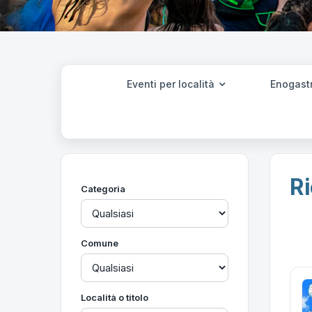
Eventi per località
Enogast
Ri
Categoria
Comune
Località o titolo