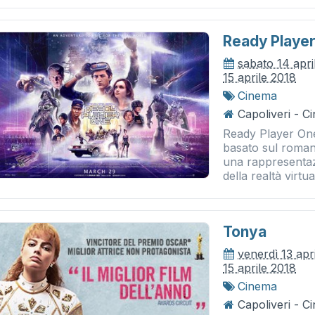
Ready Playe
sabato 14 apri
15 aprile 2018
Cinema
Capoliveri - 
Ready Player One 
basato sul romanz
una rappresentaz
della realtà virtual
Tonya
venerdì 13 apr
15 aprile 2018
Cinema
Capoliveri - 