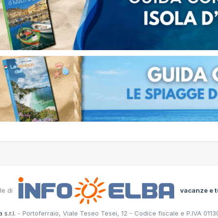
le di
vacanze e t
 s.r.l.
- Portoferraio, Viale Teseo Tesei, 12 - Codice fiscale e P.IVA 011