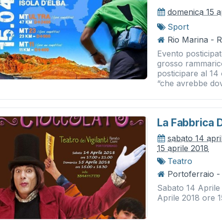
domenica 15 a
Sport
Rio Marina - 
Evento posticipat
grosso rammarico
posticipare al 14 
“che avrebbe dovu
La Fabbrica 
sabato 14 apri
15 aprile 2018
Teatro
Portoferraio - 
Sabato 14 Aprile
Aprile 2018 ore 1