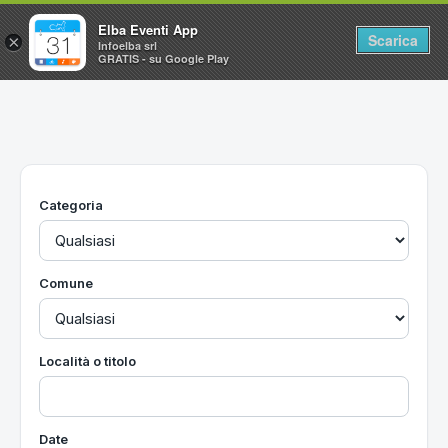
Elba Eventi App
Scarica
×
Infoelba srl
GRATIS - su Google Play
Home
Ricerca avanzata
Segnalaci un evento
Categoria
Utilità
Vacanze all'Isola d'Elba
Comune
Località o titolo
Date