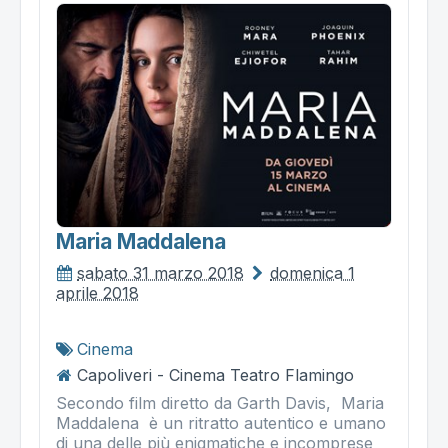
Maria Maddalena
sabato 31 marzo 2018
domenica 1
aprile 2018
Cinema
Capoliveri - Cinema Teatro Flamingo
Secondo film diretto da Garth Davis, Maria
Maddalena è un ritratto autentico e umano
di una delle più enigmatiche e incomprese