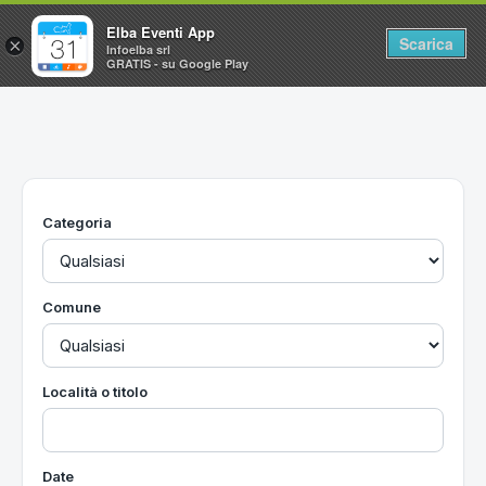
Elba Eventi App
Scarica
×
Infoelba srl
GRATIS - su Google Play
Home
Ricerca avanzata
Segnalaci un evento
Categoria
Utilità
Vacanze all'Isola d'Elba
Comune
Località o titolo
Date