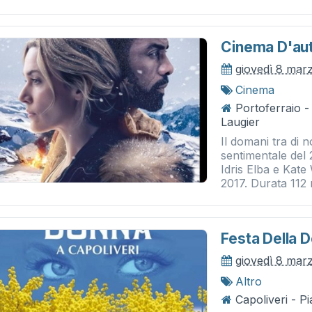
Cinema D'auto
giovedì 8 mar
Cinema
Portoferraio 
Laugier
Il domani tra di 
sentimentale del
Idris Elba e Kate
2017. Durata 112 m
Festa Della 
giovedì 8 mar
Altro
Capoliveri - P