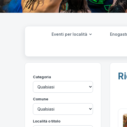
Eventi per località
Enogast
Ri
Categoria
Comune
Località o titolo