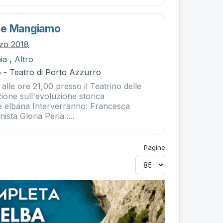
he Mangiamo
zo 2018
ia
,
Altro
 - Teatro di Porto Azzurro
lle ore 21,00 presso il Teatrino delle
one sull'evoluzione storica
ne elbana Interverranno: Francesca
ista Gloria Peria :...
Pagine