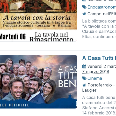
Enogastronom
Campo nell'El
La biblioteca com
"A tavola con la
Claudi e dall'Acc
Elba, continuerem
A Casa Tutti
venerdì 2 mar
7 marzo 2018
Cinema
Portoferraio 
Laugier
A casa tutti ben
drammatico del 2
Stefano Accorsi e
14 febbraio 2018.