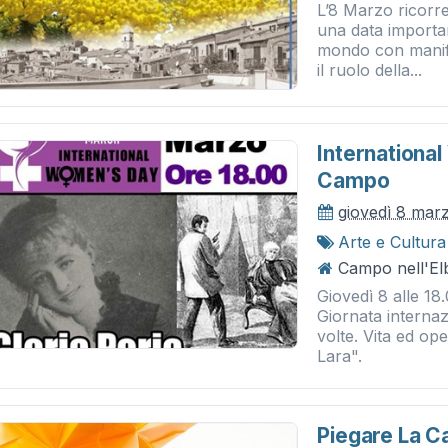
L’8 Marzo ricorre
una data importan
mondo con manifes
il ruolo della...
Internationa
Campo
giovedì 8 mar
Arte e Cultura
Campo nell'El
Giovedì 8 alle 18
Giornata interna
volte. Vita ed op
Lara".
Piegare La Ca