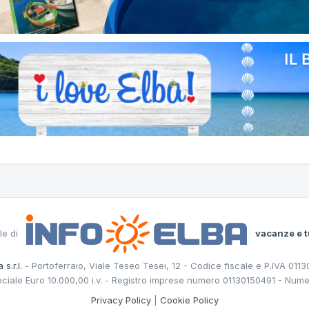
le di
vacanze e t
 s.r.l.
- Portoferraio, Viale Teseo Tesei, 12 - Codice fiscale e P.IVA 011
ociale Euro 10.000,00 i.v. - Registro imprese numero 01130150491 - Nume
Privacy Policy
|
Cookie Policy