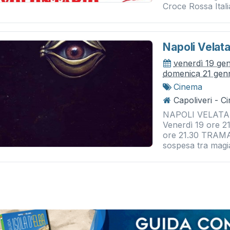
Croce Rossa Itali
Napoli Velat
venerdì 19 ge
domenica 21 gen
Cinema
Capoliveri - 
NAPOLI VELATA 
Venerdì 19 ore 2
ore 21.30 TRAM
sospesa tra magia 