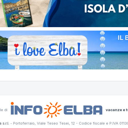
le di
vacanze e t
 s.r.l.
- Portoferraio, Viale Teseo Tesei, 12 - Codice fiscale e P.IVA 011