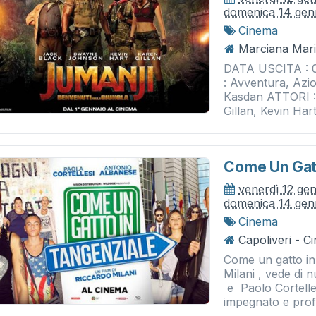
domenica 14 gen
Cinema
Marciana Mari
DATA USCITA : 
: Avventura, Azi
Kasdan ATTORI :
Gillan, Kevin Har
Come Un Gatt
venerdì 12 ge
domenica 14 gen
Cinema
Capoliveri - 
Come un gatto in 
Milani , vede di
e Paolo Cortellesi
impegnato e profe