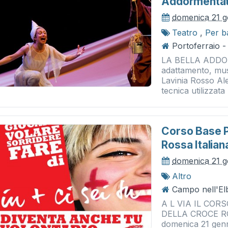
Addormentat
domenica 21 g
Teatro
,
Per b
Portoferraio - 
LA BELLA ADDO
adattamento, musi
Lavinia Rosso A
tecnica utilizzata
Corso Base P
Rossa Italian
domenica 21 g
Altro
Campo nell'Elb
A L VIA IL CO
DELLA CROCE ROS
domenica 21 genna