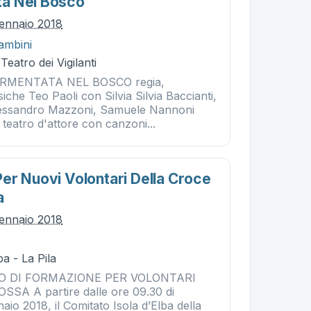
a Nel Bosco
ennaio 2018
ambini
Teatro dei Vigilanti
RMENTATA NEL BOSCO regia,
che Teo Paoli con Silvia Silvia Baccianti,
lessandro Mazzoni, Samuele Nannoni
 teatro d'attore con canzoni...
er Nuovi Volontari Della Croce
a
ennaio 2018
a - La Pila
RSO DI FORMAZIONE PER VOLONTARI
SA A partire dalle ore 09.30 di
io 2018, il Comitato Isola d’Elba della