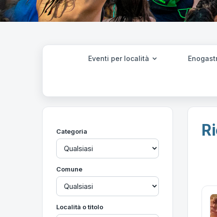
Eventi per località
Enogast
Ri
Categoria
Comune
Località o titolo