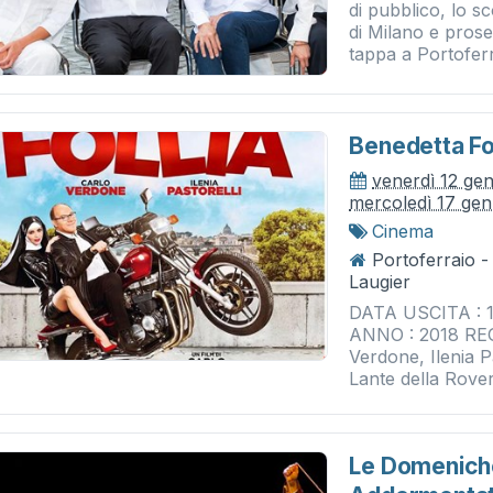
di pubblico, lo 
di Milano e prose
tappa a Portoferr
Benedetta Fol
venerdì 12 ge
mercoledì 17 gen
Cinema
Portoferraio 
Laugier
DATA USCITA : 1
ANNO : 2018 REG
Verdone, Ilenia P
Lante della Rover
Le Domeniche