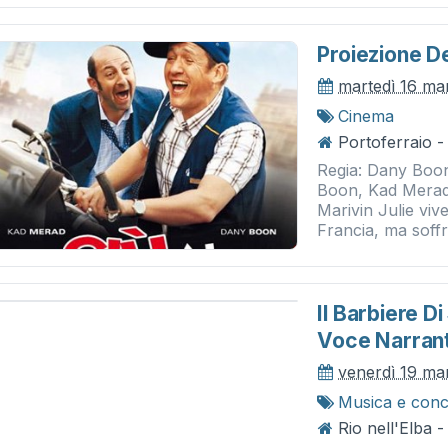
Proiezione De
martedì 16 ma
Cinema
Portoferraio -
Regia: Dany Boon
Boon, Kad Merad,
Marivin Julie vive
Francia, ma soffre
Il Barbiere Di
Voce Narrant
venerdì 19 ma
Musica e conc
Rio nell'Elba -