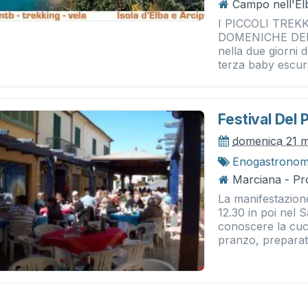
Campo nell'Elb
I PICCOLI TREK
DOMENICHE DEL 
nella due giorni 
terza baby escurs
Festival Del
domenica 21 
Enogastronom
Marciana - Pro
La manifestazion
12.30 in poi nel 
conoscere la cuci
pranzo, preparato