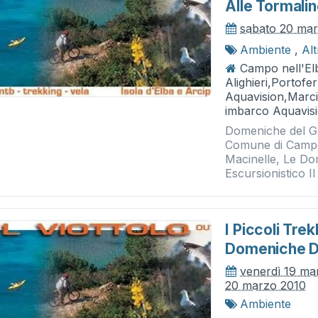
Alle Tormali
sabato 20 ma
Ambiente
,
Al
Campo nell'Elb
Alighieri,Portofe
Aquavision,Marci
imbarco Aquavis
Domeniche del Gra
Comune di Campo 
Macinelle, Le Do
Escursionistico Il 
I Piccoli Tre
Domeniche D
venerdì 19 ma
20 marzo 2010
Ambiente