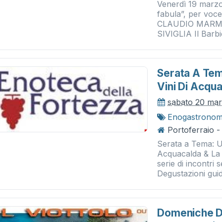
Venerdì 19 marzo 
fabula”, per voce
CLAUDIO MARMU
SIVIGLIA Il Barbier
Serata A Tem
Vini Di Acqu
sabato 20 ma
Enogastronom
Portoferraio -
Serata a Tema: U
Acquacalda & La
serie di incontri
Degustazioni guida
Domeniche De