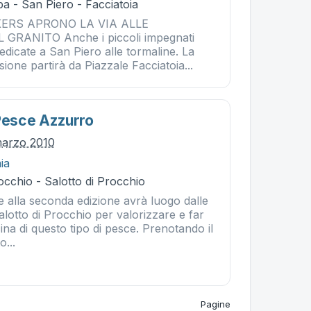
a - San Piero - Facciatoia
KERS APRONO LA VIA ALLE
GRANITO Anche i piccoli impegnati
dedicate a San Piero alle tormaline. La
ione partirà da Piazzale Facciatoia...
 Pesce Azzurro
marzo 2010
ia
cchio - Salotto di Procchio
e alla seconda edizione avrà luogo dalle
Salotto di Procchio per valorizzare e far
na di questo tipo di pesce. Prenotando il
...
Pagine