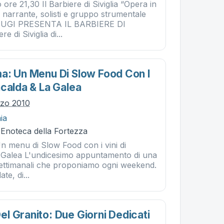
ore 21,30 Il Barbiere di Siviglia “Opera in
 narrante, solisti e gruppo strumentale
GI PRESENTA IL BARBIERE DI
e di Siviglia di...
a: Un Menu Di Slow Food Con I
acalda & La Galea
rzo 2010
ia
 Enoteca della Fortezza
n menu di Slow Food con i vini di
 Galea L'undicesimo appuntamento di una
 settimanali che proponiamo ogni weekend.
te, di...
l Granito: Due Giorni Dedicati