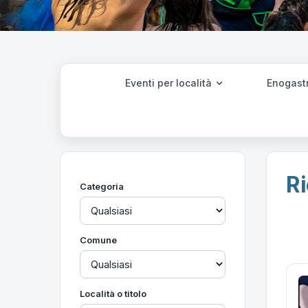
Eventi per località
Enogast
Ri
Categoria
Comune
Località o titolo