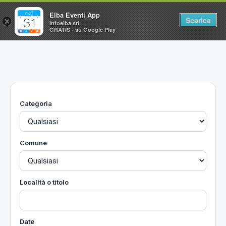
Elba Eventi App
Scarica
×
Infoelba srl
GRATIS - su Google Play
Home
Ricerca avanzata
Segnalaci un evento
Categoria
Utilità
Vacanze all'Isola d'Elba
Comune
Località o titolo
Date