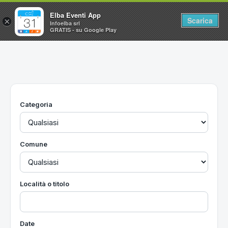
Elba Eventi App
Scarica
×
Infoelba srl
GRATIS - su Google Play
Home
Ricerca avanzata
Segnalaci un evento
Categoria
Utilità
Vacanze all'Isola d'Elba
Comune
Località o titolo
Date