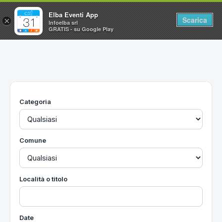
Elba Eventi App
Scarica
×
Infoelba srl
GRATIS - su Google Play
Home
Ricerca avanzata
Segnalaci un evento
Categoria
Utilità
Vacanze all'Isola d'Elba
Comune
Località o titolo
Date