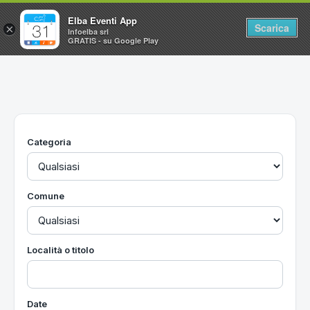
Elba Eventi App
Scarica
×
Infoelba srl
GRATIS - su Google Play
Home
Ricerca avanzata
Segnalaci un evento
Categoria
Utilità
Vacanze all'Isola d'Elba
Comune
Località o titolo
Date