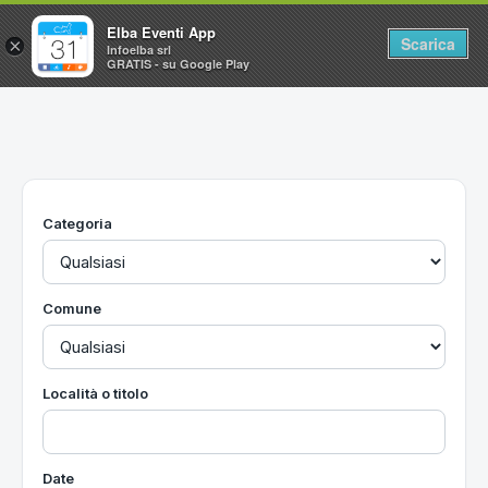
Elba Eventi App
Scarica
×
Infoelba srl
GRATIS - su Google Play
Home
Ricerca avanzata
Segnalaci un evento
Categoria
Utilità
Vacanze all'Isola d'Elba
Comune
Località o titolo
Date