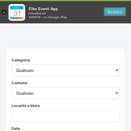
Elba Eventi App
Scarica
×
Infoelba srl
GRATIS - su Google Play
Home
Ricerca avanzata
Segnalaci un evento
Categoria
Utilità
Vacanze all'Isola d'Elba
Comune
Località o titolo
Date