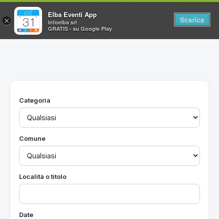
Elba Eventi App
Scarica
×
Infoelba srl
GRATIS - su Google Play
Home
Ricerca avanzata
Segnalaci un evento
Categoria
Utilità
Vacanze all'Isola d'Elba
Comune
Località o titolo
Date