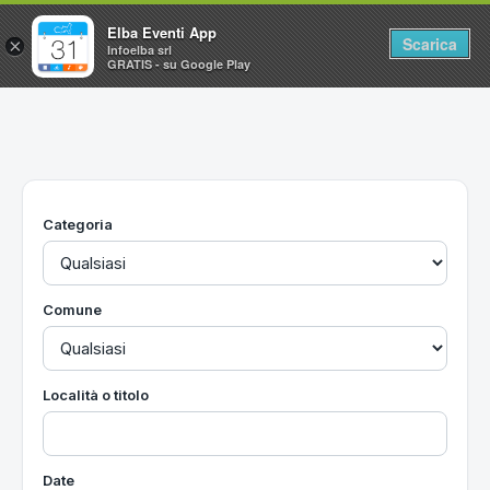
Elba Eventi App
Scarica
×
Infoelba srl
GRATIS - su Google Play
Home
Ricerca avanzata
Segnalaci un evento
Categoria
Utilità
Vacanze all'Isola d'Elba
Comune
Località o titolo
Date