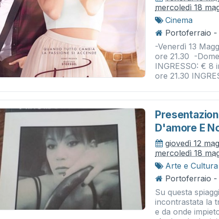
mercoledì 18 ma
Cinema
Portoferraio -
-Venerdì 13 Magg
ore 21.30 -Dome
INGRESSO: € 8 in
ore 21.30 INGRE
Presentazione 
D'amore E N
giovedì 12 ma
mercoledì 18 ma
Arte e Cultura
Portoferraio -
Su questa spiagg
incontrastata la 
e da onde impieto