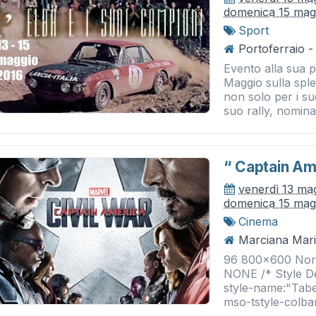
domenica 15 mag
Sport
Portoferraio -
Evento alla sua p
Maggio sulla sple
non solo per i s
suo rally, nominat
“ Captain Am
venerdì 13 ma
domenica 15 mag
Cinema
Marciana Mari
96 800x600 Norma
NONE /* Style De
style-name:"Tabe
mso-tstyle-colban