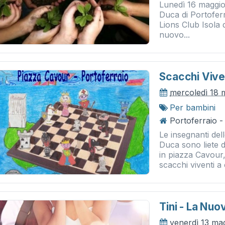
Lunedì 16 maggio
Duca di Portoferra
Lions Club Isola 
nuovo...
Scacchi Vive
mercoledì 18 
Per bambini
Portoferraio 
Le insegnanti del
Duca sono liete 
in piazza Cavour,
scacchi viventi a 
Tini - La Nuov
venerdì 13 ma