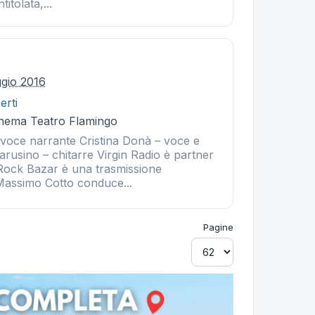
itolata,...
ggio 2016
erti
Cinema Teatro Flamingo
voce narrante Cristina Donà – voce e
rusino – chitarre Virgin Radio è partner
 Rock Bazar è una trasmissione
Massimo Cotto conduce...
Pagine