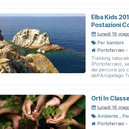
Elba Kids 201
Postazioni Co
lunedì 16 mag
Per bambini
Portoferraio -
Trekking naturali
(Portoferraio), 
dei percorsi più 
dell'Arcipelago T
Orti In Class
lunedì 16 mag
Ambiente
,
Pe
Portoferraio -