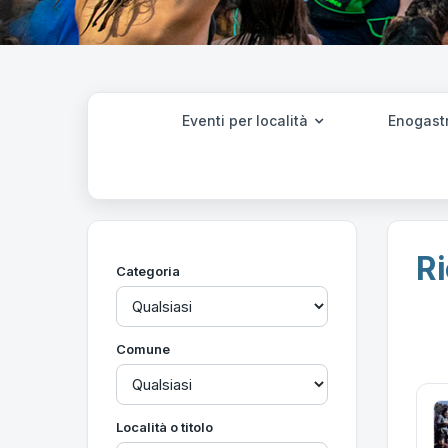
Eventi per località
Enogast
Ri
Categoria
Comune
Località o titolo