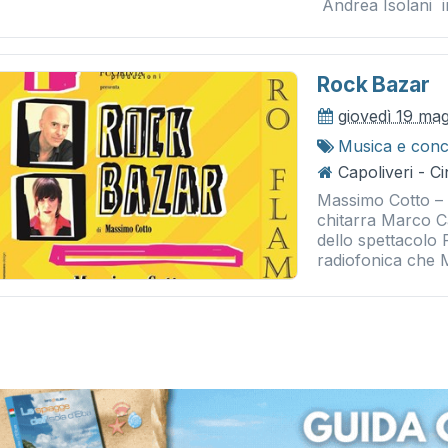
Andrea Isolani int
Rock Bazar
giovedì 19 ma
Musica e conc
Capoliveri - 
Massimo Cotto – 
chitarra Marco Ca
dello spettacolo
radiofonica che 