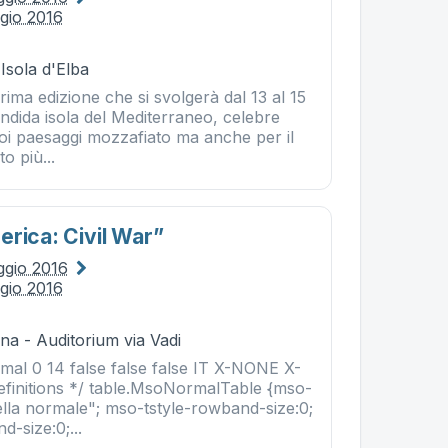
gio 2016
 Isola d'Elba
rima edizione che si svolgerà dal 13 al 15
ndida isola del Mediterraneo, celebre
uoi paesaggi mozzafiato ma anche per il
o più...
erica: Civil War”
ggio 2016
gio 2016
na - Auditorium via Vadi
l 0 14 false false false IT X-NONE X-
finitions */ table.MsoNormalTable {mso-
lla normale"; mso-tstyle-rowband-size:0;
d-size:0;...