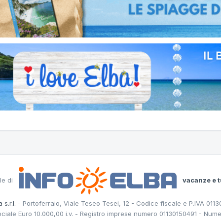
le di
vacanze e t
 s.r.l.
- Portoferraio, Viale Teseo Tesei, 12 - Codice fiscale e P.IVA 011
ociale Euro 10.000,00 i.v. - Registro imprese numero 01130150491 - Nume