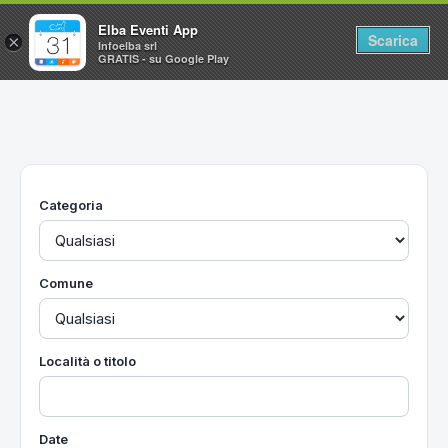
Elba Eventi App
Scarica
×
Infoelba srl
GRATIS - su Google Play
Home
Ricerca avanzata
Segnalaci un evento
Categoria
Utilità
Vacanze all'Isola d'Elba
Comune
Località o titolo
Date