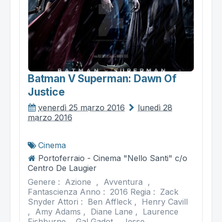
Batman V Superman: Dawn Of
Justice
venerdì 25 marzo 2016
lunedì 28
marzo 2016
Cinema
Portoferraio - Cinema "Nello Santi" c/o
Centro De Laugier
Genere : Azione , Avventura ,
Fantascienza Anno : 2016 Regia : Zack
Snyder Attori : Ben Affleck , Henry Cavill
, Amy Adams , Diane Lane , Laurence
Fishburne , Gal Gadot , Jesse...