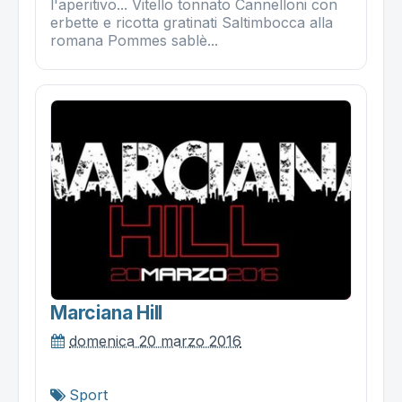
l'aperitivo... Vitello tonnato Cannelloni con
erbette e ricotta gratinati Saltimbocca alla
romana Pommes sablè...
Marciana Hill
domenica 20 marzo 2016
Sport