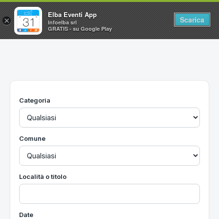
Elba Eventi App
Scarica
×
Infoelba srl
GRATIS - su Google Play
Home
Ricerca avanzata
Segnalaci un evento
Categoria
Utilità
Vacanze all'Isola d'Elba
Comune
Località o titolo
Date