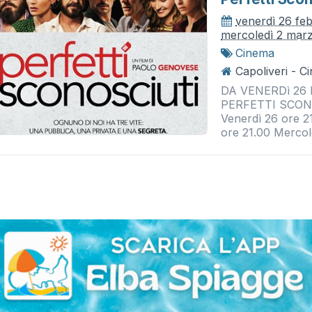
venerdì 26 fe
mercoledì 2 mar
Cinema
Capoliveri - 
DA VENERDì 26
PERFETTI SCONO
Venerdì 26 ore 2
ore 21.00 Mercol