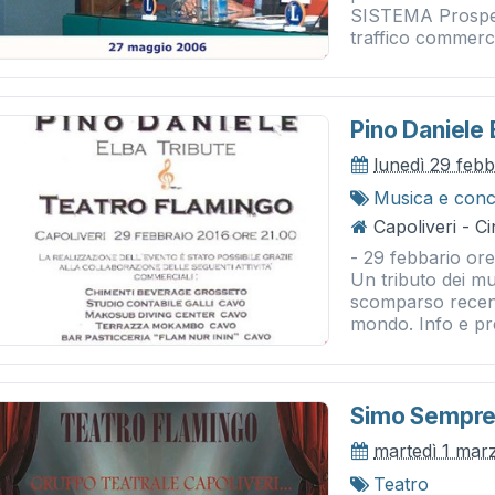
SISTEMA Prospetti
traffico commercia
Pino Daniele 
lunedì 29 feb
Musica e conc
Capoliveri - 
- 29 febbario o
Un tributo dei mu
scomparso recent
mondo. Info e pr
Simo Sempre 
martedì 1 mar
Teatro