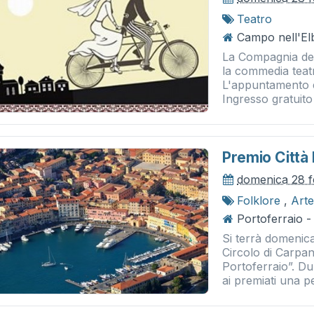
Teatro
Campo nell'El
La Compagnia del
la commedia teatr
L'appuntamento è
Ingresso gratuito
Premio Città 
domenica 28 f
Folklore
,
Arte
Portoferraio -
Si terrà domenica
Circolo di Carpan
Portoferraio”. D
ai premiati una p