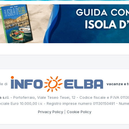
le di
vacanze e t
 s.r.l.
- Portoferraio, Viale Teseo Tesei, 12 - Codice fiscale e P.IVA 011
ociale Euro 10.000,00 i.v. - Registro imprese numero 01130150491 - Nume
Privacy Policy
|
Cookie Policy