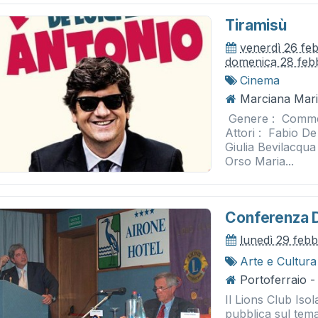
Tiramisù
venerdì 26 fe
domenica 28 feb
Cinema
Marciana Mari
​ Genere : Comme
Attori : Fabio De
Giulia Bevilacqua
Orso Maria...
Conferenza D
lunedì 29 feb
Arte e Cultura
Portoferraio -
Il Lions Club Is
pubblica sul t