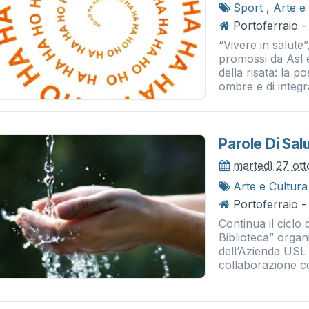
Sport
,
Arte e
Portoferraio -
“Vivere in salute”
promossi da Asl 
della risata: la p
ombre e di integra
Parole Di Salu
martedì 27 ot
Arte e Cultura
Portoferraio -
Continua il ciclo d
Biblioteca” organ
dell’Azienda USL 
collaborazione co