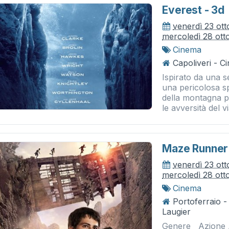
Everest - 3d
venerdì 23 ot
mercoledì 28 ott
Cinema
Capoliveri - 
Ispirato da una se
una pericolosa sp
della montagna 
le avversità del vi
Maze Runner:
venerdì 23 ot
mercoledì 28 ott
Cinema
Portoferraio 
Laugier
Genere Azione ,