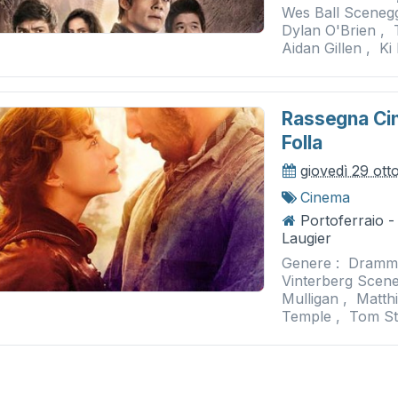
Wes Ball Sceneg
Dylan O'Brien ,
Aidan Gillen , Ki
Rassegna Cin
Folla
giovedì 29 ott
Cinema
Portoferraio 
Laugier
Genere : Dramma
Vinterberg Scene
Mulligan , Matth
Temple , Tom Stur