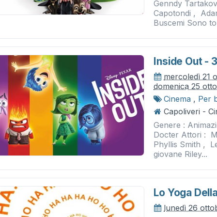
Genndy Tartakovsk
Capotondi , Ada
Buscemi Sono tor
Inside Out - 
mercoledì 21 
domenica 25 ott
Cinema
,
Per 
Capoliveri - 
Genere : Animaz
Docter Attori : 
Phyllis Smith , L
giovane Riley...
Lo Yoga Della
lunedì 26 otto