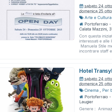
sabato 24 ott
domenica 25 ott
Arte e Cultura
Portoferraio -
Calata Mazzini, 
Con questa iniziat
interessati e alle
Manuela Stile m
incontrare staff e.
Hotel Transy
sabato 24 ott
domenica 25 ott
Cinema
,
Per 
Portoferraio 
Laugier
Genere : Animaz