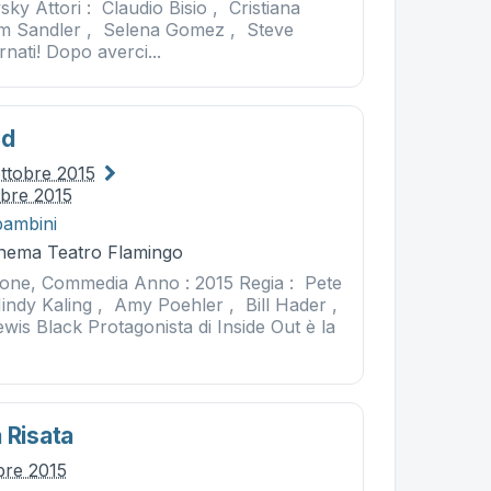
y Attori : Claudio Bisio , Cristiana
m Sandler , Selena Gomez , Steve
nati! Dopo averci...
3d
ottobre 2015
obre 2015
bambini
Cinema Teatro Flamingo
ione, Commedia Anno : 2015 Regia : Pete
Mindy Kaling , Amy Poehler , Bill Hader ,
ewis Black Protagonista di Inside Out è la
 Risata
bre 2015