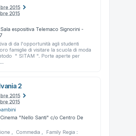
obre 2015
obre 2015
 Sala espositiva Telemaco Signorini -
37
iva di da l'opportunità agli studenti
 loro famiglie di visitare la scuola di moda
etodo " SITAM ". Porte aperte per
..
lvania 2
obre 2015
obre 2015
bambini
- Cinema "Nello Santi" c/o Centro De
ione , Commedia , Family Regia :