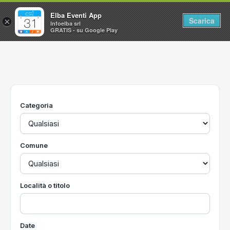
Elba Eventi App
Scarica
×
Infoelba srl
GRATIS - su Google Play
Home
Ricerca avanzata
Segnalaci un evento
Categoria
Utilità
Vacanze all'Isola d'Elba
Comune
Località o titolo
Date