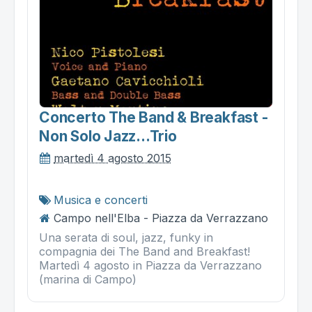
Concerto The Band & Breakfast -
Non Solo Jazz...trio
martedì 4 agosto 2015
Musica e concerti
Campo nell'Elba - Piazza da Verrazzano
Una serata di soul, jazz, funky in
compagnia dei The Band and Breakfast!
Martedì 4 agosto in Piazza da Verrazzano
(marina di Campo)