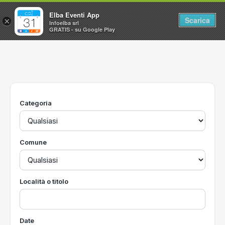
Elba Eventi App
Scarica
×
Infoelba srl
GRATIS - su Google Play
Home
Ricerca avanzata
Segnalaci un evento
Categoria
Utilità
Vacanze all'Isola d'Elba
Comune
Località o titolo
Date