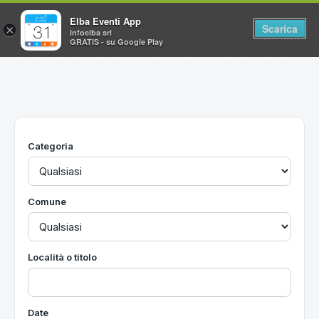
Elba Eventi App
Scarica
×
Infoelba srl
GRATIS - su Google Play
Home
Ricerca avanzata
Segnalaci un evento
Categoria
Utilità
Vacanze all'Isola d'Elba
Comune
Località o titolo
Date