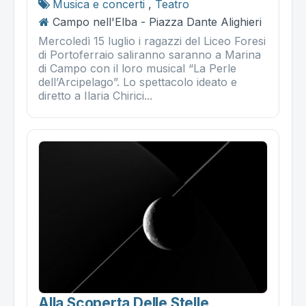
Musica e concerti
,
Teatro
Campo nell'Elba - Piazza Dante Alighieri
Mercoledì 15 luglio i ragazzi del Liceo Foresi
di Portoferraio saliranno saranno a Marina
di Campo con il loro musical “La Perle
dell’Arcipelago”. Lo spettacolo ideato e
diretto a Ilaria Chirici...
Alla Scoperta Delle Stelle