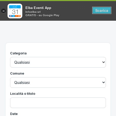
Elba Eventi App
Scarica
×
Infoelba srl
GRATIS - su Google Play
Home
Ricerca avanzata
Segnalaci un evento
Categoria
Utilità
Vacanze all'Isola d'Elba
Comune
Località o titolo
Date