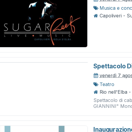
Musica e conc
Capoliveri - S
Spettacolo D
venerdì 7 ago
Teatro
Rio nell'Elba 
Spettacolo di c
GIANNINI" Monolo
Inaugurazion