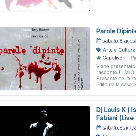
Parole Dipint
sabato 8 agos
Arte e Cultura
Capoliveri - P
Viene presentato
racconto IL MIO
Presente nell’an
Edito dalla casa e
Dj Louis K ( 
Fabiani (live
sabato 8 agos