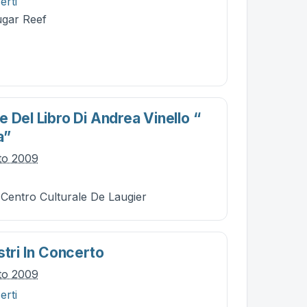
erti
ugar Reef
 Del Libro Di Andrea Vinello “
a”
to 2009
 Centro Culturale De Laugier
stri In Concerto
to 2009
erti