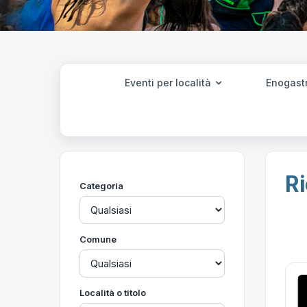
Eventi per località
Enogast
Ri
Categoria
Comune
Località o titolo