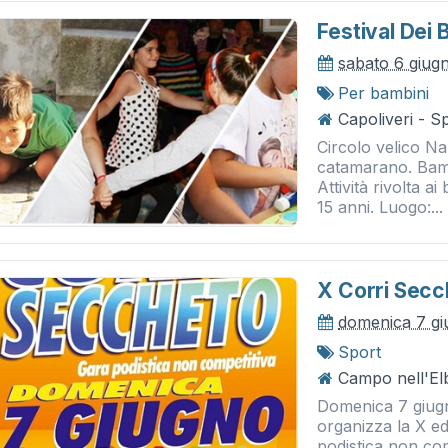
Festival Dei 
sabato 6 giug
Per bambini
Capoliveri - S
Circolo velico N
catamarano. Bambi
Attività rivolta a
15 anni. Luogo:...
X Corri Secc
domenica 7 gi
Sport
Campo nell'El
Domenica 7 giugn
organizza la X e
podistica non com