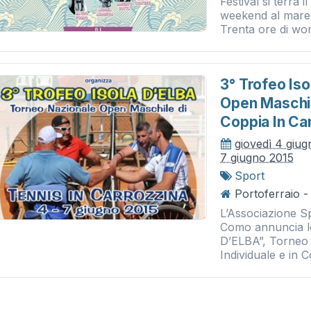
Festival si terrà
weekend al mare 
Trenta ore di wor
3° Trofeo Iso
Open Maschile
Coppia In Ca
giovedì 4 giu
7 giugno 2015
Sport
Portoferraio -
L’Associazione 
Como annuncia l
D’ELBA”, Torneo 
Individuale e in 