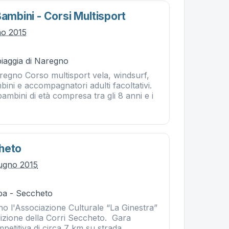
Bambini - Corsi Multisport
no 2015
piaggia di Naregno
aregno Corso multisport vela, windsurf,
ni e accompagnatori adulti facoltativi.
i bambini di età compresa tra gli 8 anni e i
heto
ugno 2015
ba - Seccheto
o l'Associazione Culturale “La Ginestra”
dizione della Corri Seccheto. Gara
petitiva di circa 7 km su strada.