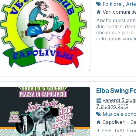
Folklore
,
Arte
Vari comuni del
Anche quest'anno
due ruote si dar
che in due giorni
solo appassionati 
Elba Swing Fe
venerdì 5 giu
7 giugno 2015
Musica e conc
Capoliveri - Ca
IL FESTIVAL Giunt