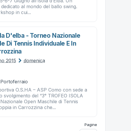
 il 5-6-7 Giugno all’Isola d’Elba. Un
dedicato al mondo del ballo swing.
kshop in cui...
la D'elba - Torneo Nazionale
 Di Tennis Individuale E In
rrozzina
gno 2015
domenica
 Portoferraio
Sportiva O.S.HA – ASP Como con sede a
o svolgimento del “3° TROFEO ISOLA
Nazionale Open Maschile di Tennis
Coppia in Carrozzina che...
Pagine