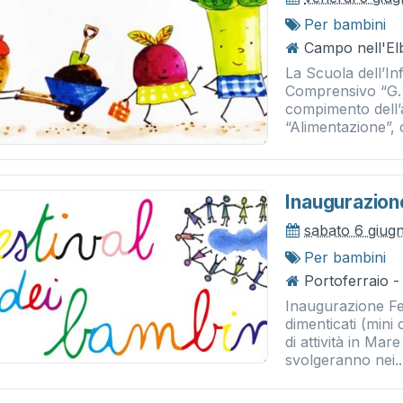
Per bambini
Campo nell'Elb
La Scuola dell’Infa
Comprensivo “G. 
compimento dell’a
“Alimentazione”, 
Inaugurazion
sabato 6 giug
Per bambini
Portoferraio - 
Inaugurazione Fes
dimenticati (mini 
di attività in Mar
svolgeranno nei..