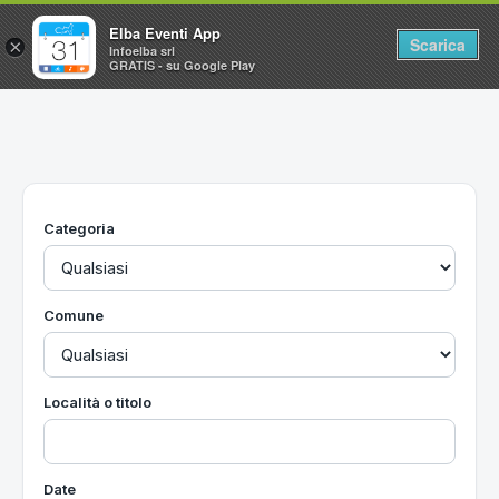
Elba Eventi App
Scarica
×
Infoelba srl
GRATIS - su Google Play
Home
Ricerca avanzata
Segnalaci un evento
Categoria
Utilità
Vacanze all'Isola d'Elba
Comune
Località o titolo
Date