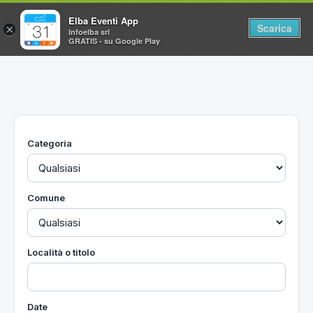
Elba Eventi App
Scarica
×
Infoelba srl
GRATIS - su Google Play
Home
Ricerca avanzata
Segnalaci un evento
Categoria
Utilità
Vacanze all'Isola d'Elba
Comune
Località o titolo
Date