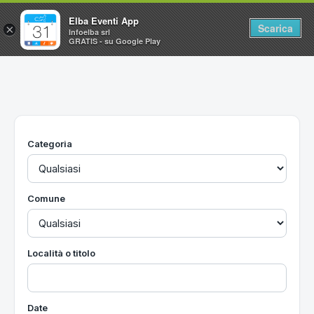
Elba Eventi App
Scarica
×
Infoelba srl
GRATIS - su Google Play
Home
Ricerca avanzata
Segnalaci un evento
Categoria
Utilità
Vacanze all'Isola d'Elba
Comune
Località o titolo
Date