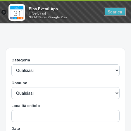
Elba Eventi App
Scarica
×
Infoelba srl
GRATIS - su Google Play
Home
Ricerca avanzata
Segnalaci un evento
Categoria
Utilità
Vacanze all'Isola d'Elba
Comune
Località o titolo
Date