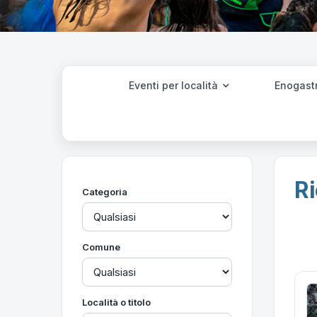
Eventi per località
Enogast
Ri
Categoria
Comune
Località o titolo