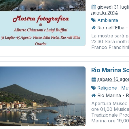
giovedì 31 lug
agosto 2014
Ambiente
Rio nell'Elba -
La mostra sarà po
23.30 Sarà inoltr
Franco Franchini a
Rio Marina So
sabato 16 ago
Religione
,
Mus
Rio Marina - 
Apertura Museo M
ore 01,00 Musica 
Tradizionale Proc
Marina ore 19,00 V