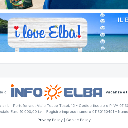
le di
vacanze e t
 s.r.l.
- Portoferraio, Viale Teseo Tesei, 12 - Codice fiscale e P.IVA 011
ociale Euro 10.000,00 i.v. - Registro imprese numero 01130150491 - Nume
Privacy Policy
|
Cookie Policy