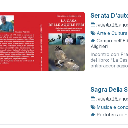
Serata D'au
sabato 16 ago
Arte e Cultura
Campo nell'El
Alighieri
Incontro con Fra
del libro: "La Casa
antibracconaggio a
Sagra Della 
sabato 16 ago
Musica e conc
Portoferraio -