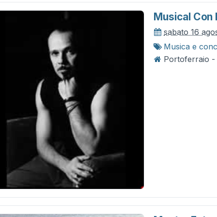
Musical Con
sabato 16 ago
Musica e conc
Portoferraio -