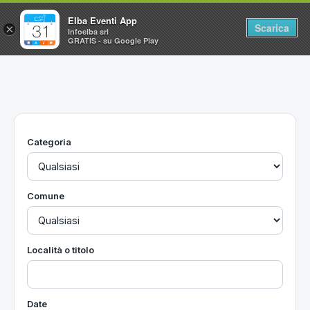
Elba Eventi App
Scarica
×
Infoelba srl
GRATIS - su Google Play
Home
Ricerca avanzata
Segnalaci un evento
Categoria
Utilità
Vacanze all'Isola d'Elba
Comune
Località o titolo
Date