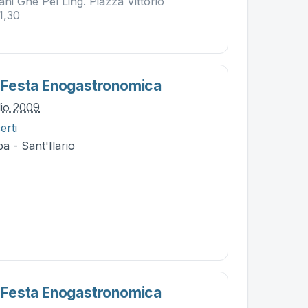
tani Ghe Pel Ling. Piazza Vittorio
1,30
 E Festa Enogastronomica
lio 2009
erti
a - Sant'Ilario
 E Festa Enogastronomica