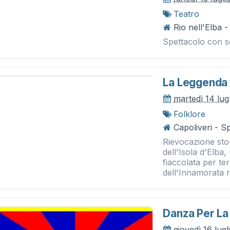
Teatro
Rio nell'Elba 
Spettacolo con se
La Leggenda 
martedì 14 lug
Folklore
Capoliveri - S
Rievocazione stor
dell'Isola d'Elba,
fiaccolata per te
dell'Innamorata ri
Danza Per La
giovedì 16 lug