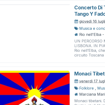
Concerto Di
Tango Y Fad
giovedì 16 lug
Musica e conc
Rio nell'Elba 
UN PERCORSO 
LISBONA. IN PIAZ
Rio nell’Elba, che
circuito Toscana 
Monaci Tibeta
venerdì 17 lug
Folklore
,
Musi
Marciana Mari
Monaci tibetani. 