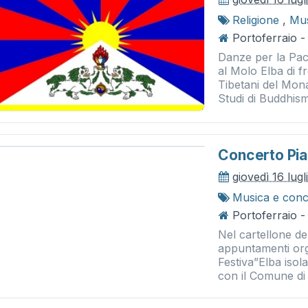
Religione
,
Mus
Portoferraio -
Danze per la Pac
al Molo Elba di f
Tibetani del Monas
Studi di Buddhism
Concerto Pia
giovedì 16 lug
Musica e conc
Portoferraio -
Nel cartellone de
appuntamenti orga
Festiva”Elba isol
con il Comune di 