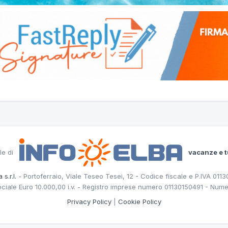
le di
vacanze e t
 s.r.l.
- Portoferraio, Viale Teseo Tesei, 12 - Codice fiscale e P.IVA 011
ociale Euro 10.000,00 i.v. - Registro imprese numero 01130150491 - Nume
Privacy Policy
|
Cookie Policy