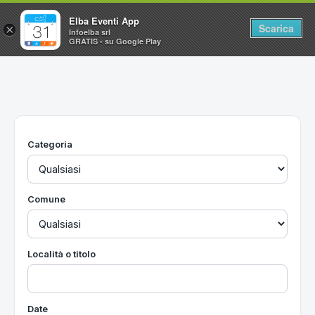
Elba Eventi App
Scarica
×
Infoelba srl
GRATIS - su Google Play
Home
Ricerca avanzata
Segnalaci un evento
Categoria
Utilità
Vacanze all'Isola d'Elba
Comune
Località o titolo
Date