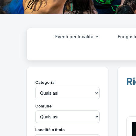
Eventi per località
Enogast
Ri
Categoria
Comune
Località o titolo