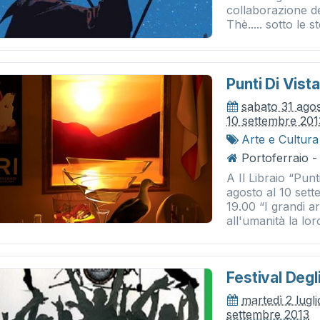
collaborazione de
Thè..... sotto le st
Punti Di Vista
sabato 31 ago
10 settembre 201
Arte e Cultura
Portoferraio - 
A Il Libraio “Pun
agosto al 10 sett
19.00 “I grandi a
all'umanità la lor
Festival Degli
martedì 2 lugl
settembre 2013