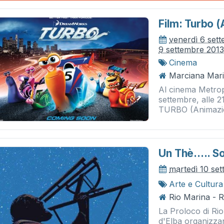
Film: Turbo 
venerdì 6 set
9 settembre 201
Cinema
Marciana Mari
Al cinema Metropo
settembre, alle 2
TURBO (Animazi
Un Thè..... S
martedì 10 se
Arte e Cultura
Rio Marina - 
La Proloco di Ri
d'Elba organizza