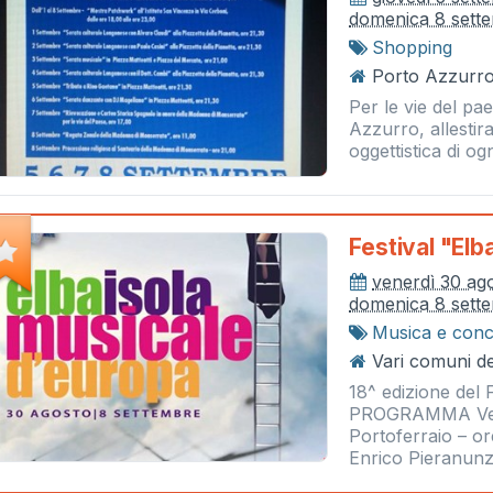
domenica 8 sett
Shopping
Porto Azzurro
Per le vie del pae
Azzurro, allesti
oggettistica di o
Festival "elb
venerdì 30 ag
domenica 8 sett
Musica e conc
Vari comuni del
18^ edizione del 
PROGRAMMA Vener
Portoferraio – 
Enrico Pieranunzi