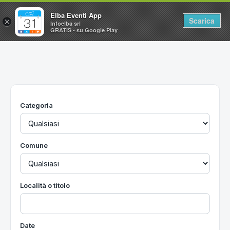
Elba Eventi App
Scarica
×
Infoelba srl
GRATIS - su Google Play
Home
Ricerca avanzata
Segnalaci un evento
Categoria
Utilità
Vacanze all'Isola d'Elba
Comune
Località o titolo
Date