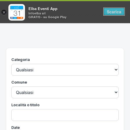
Elba Eventi App
Scarica
×
Infoelba srl
GRATIS - su Google Play
Home
Ricerca avanzata
Segnalaci un evento
Categoria
Utilità
Vacanze all'Isola d'Elba
Comune
Località o titolo
Date