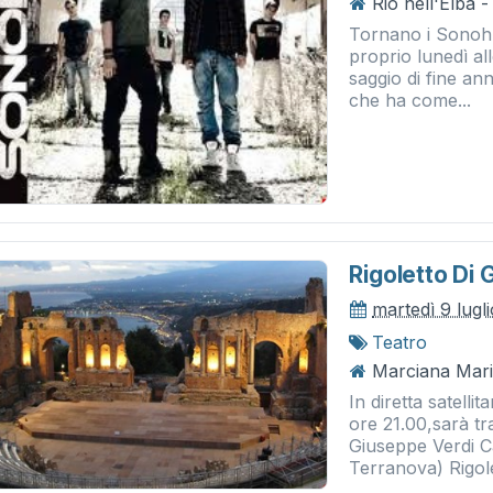
Rio nell'Elba 
Tornano i Sonohra
proprio lunedì all
saggio di fine an
che ha come...
Rigoletto Di 
martedì 9 lugl
Teatro
Marciana Mari
In diretta satelli
ore 21.00,sarà tr
Giuseppe Verdi C
Terranova) Rigole