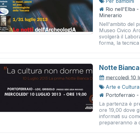
Per bambini
Rio nell'Elba 
Minerario
Nell'ambito del p
Museo Civico Arch
svolgerà il Labor
forma, la tecnica 
Notte Bianca D
mercoledì 10 l
Arte e Cultura
Portoferraio -
La partenza è pre
ore 19,00 dove gl
informati su com
prepareranno a di