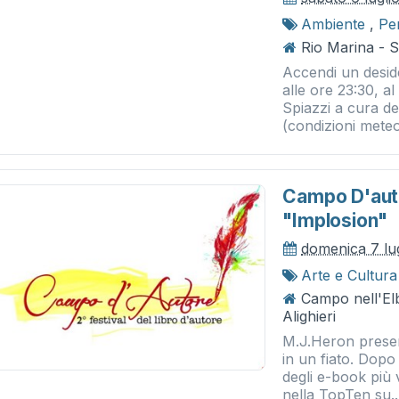
Ambiente
,
Pe
Rio Marina - S
Accendi un deside
alle ore 23:30, al
Spiazzi a cura de
(condizioni meteo
Campo D'auto
"implosion"
domenica 7 lu
Arte e Cultura
Campo nell'El
Alighieri
M.J.Heron presen
in un fiato. Dopo 
degli e-book più 
nella TopTen su..