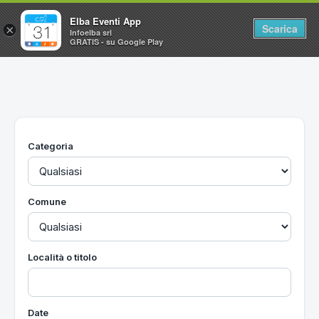
Elba Eventi App
Scarica
×
Infoelba srl
GRATIS - su Google Play
Home
Ricerca avanzata
Segnalaci un evento
Categoria
Utilità
Vacanze all'Isola d'Elba
Comune
Località o titolo
Date