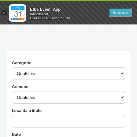
Elba Eventi App
Scarica
×
Infoelba srl
GRATIS - su Google Play
Home
Ricerca avanzata
Segnalaci un evento
Categoria
Utilità
Vacanze all'Isola d'Elba
Comune
Località o titolo
Date