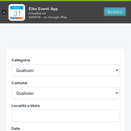
Elba Eventi App
Scarica
×
Infoelba srl
GRATIS - su Google Play
Home
Ricerca avanzata
Segnalaci un evento
Categoria
Utilità
Vacanze all'Isola d'Elba
Comune
Località o titolo
Date