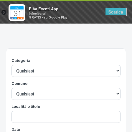
Elba Eventi App
Scarica
×
Infoelba srl
GRATIS - su Google Play
Home
Ricerca avanzata
Segnalaci un evento
Categoria
Utilità
Vacanze all'Isola d'Elba
Comune
Località o titolo
Date