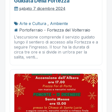
Guidata Della Fortezza
sabato 7 dicembre 2024
Arte e Cultura
,
Ambiente
Portoferraio - Fortezza del Volterraio
L'escursione comprende il servizio guidato
lungo il sentiero di accesso alla Fortezza e a
seguire l'ingresso. Il tour ha la durata di
circa tre ore e si divide in un’ora per la
salita, venti...