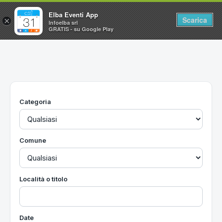
Elba Eventi App
Scarica
×
Infoelba srl
GRATIS - su Google Play
Home
Ricerca avanzata
Segnalaci un evento
Categoria
Utilità
Vacanze all'Isola d'Elba
Comune
Località o titolo
Date