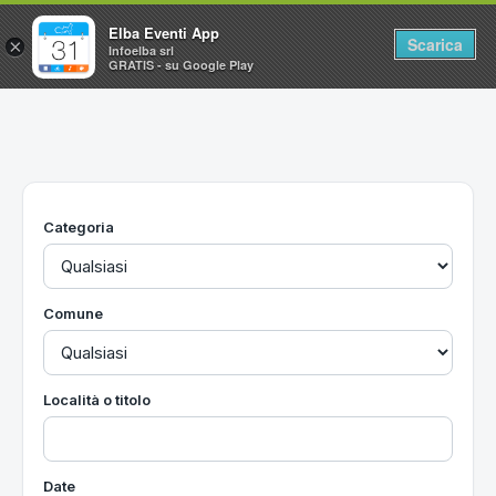
Elba Eventi App
Scarica
×
Infoelba srl
GRATIS - su Google Play
Home
Ricerca avanzata
Segnalaci un evento
Categoria
Utilità
Vacanze all'Isola d'Elba
Comune
Località o titolo
Date